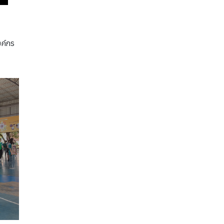
งค์กร